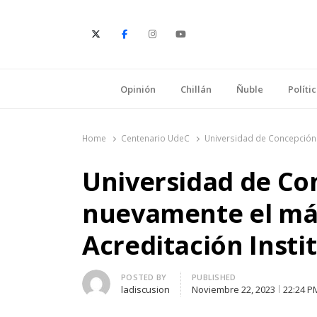
E
Opinión
Chillán
Ñuble
Políti
Home
Centenario UdeC
Universidad de Concepción 
Universidad de Co
nuevamente el má
Acreditación Insti
Author
POSTED BY
PUBLISHED
ladiscusion
Noviembre 22, 2023
22:24 P