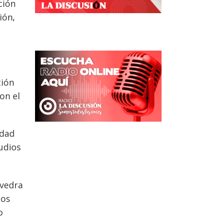
ción
ión,
s
tión
on el
idad
udios
avedra
nos
o