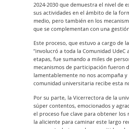
2024-2030 que demuestra el nivel de ex
sus actividades en el ámbito de la for
medio, pero también en los mecanismo
que se complementan con una gestión 
Este proceso, que estuvo a cargo de la
“involucró a toda la Comunidad UdeC a 
etapas, fue sumando a miles de perso
Navegación
mecanismos de participación fueron di
de
s
lamentablemente no nos acompaña y tie
entradas
comunidad universitaria recibe esta no
Por su parte, la Vicerrectora de la un
súper contentos, emocionados y agrad
el proceso fue clave para obtener los
la aliciente para caminar este largo