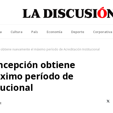
La Discusión
l Diario de la Región de Ñuble
ca
Cultura
País
Economía
Deporte
Corporativa
obtiene nuevamente el máximo período de Acreditación Institucional
ncepción obtiene
ximo período de
tucional
X (T
M