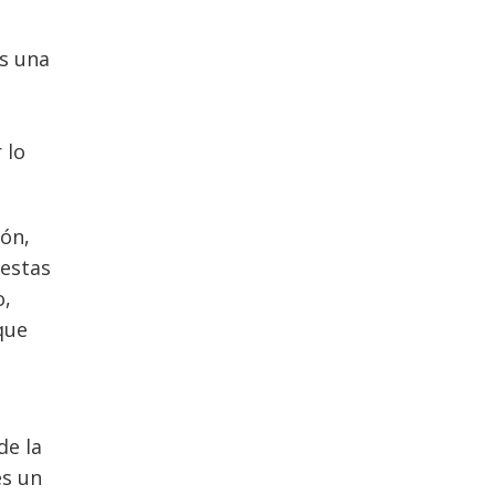
es una
 lo
ión,
 estas
o,
que
de la
es un