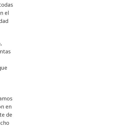
 todas
n el
idad
,
intas
que
stamos
ón en
te de
echo