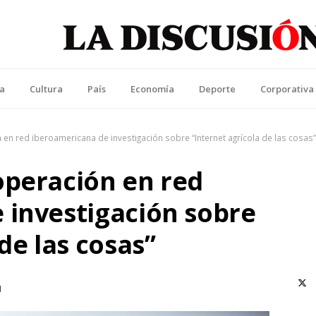
La Discusión
l Diario de la Región de Ñuble
ca
Cultura
País
Economía
Deporte
Corporativa
en red iberoamericana de investigación sobre “Internet agrícola de las cosas”
operación en red
 investigación sobre
de las cosas”
X (T
M