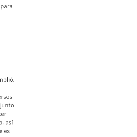
 para
a
e
mplió.
a
ersos
njunto
cer
, así
e es