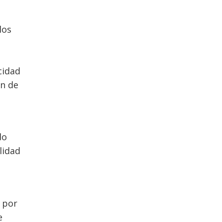
los
cidad
ón de
do
lidad
 por
e