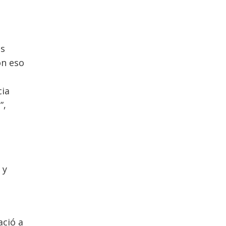
us
on eso
cia
”,
 y
ació a