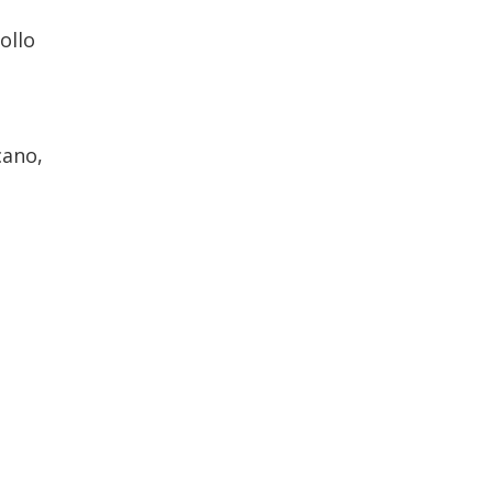
ollo
cano,