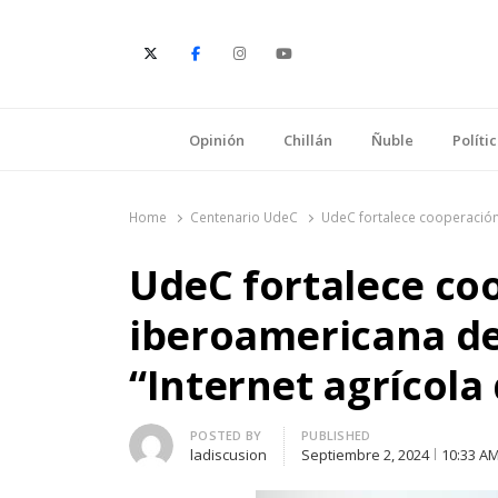
E
Opinión
Chillán
Ñuble
Políti
Home
Centenario UdeC
UdeC fortalece cooperación 
UdeC fortalece co
iberoamericana de
“Internet agrícola 
Author
POSTED BY
PUBLISHED
ladiscusion
Septiembre 2, 2024
10:33 A