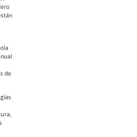
lero
están
cola
anual
s de
ogías
tura,
s