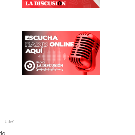
UdeC
ado