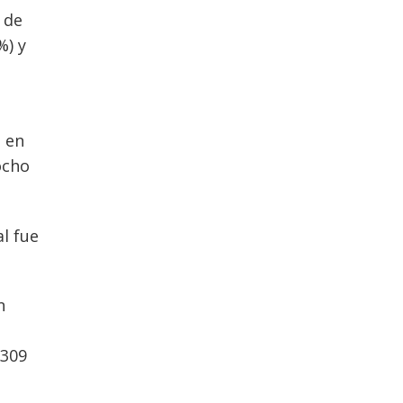
 de
%) y
% en
ocho
al fue
n
.309