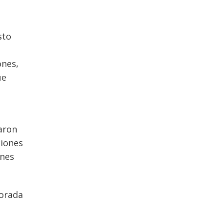
sto
ones,
ue
aron
ciones
ones
porada