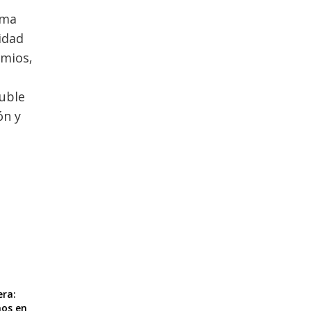
rma
idad
emios,
Ñuble
ón y
era:
mos en