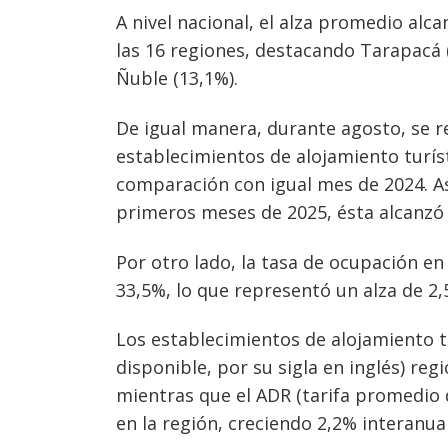
A nivel nacional, el alza promedio al
Navegación
las 16 regiones, destacando Tarapacá (
Ñuble (13,1%).
de
s
entradas
De igual manera, durante agosto, se r
establecimientos de alojamiento turís
comparación con igual mes de 2024. As
primeros meses de 2025, ésta alcanzó
Por otro lado, la tasa de ocupación en
33,5%, lo que representó un alza de 2
Los establecimientos de alojamiento t
disponible, por su sigla en inglés) r
mientras que el ADR (tarifa promedio d
en la región, creciendo 2,2% interanu