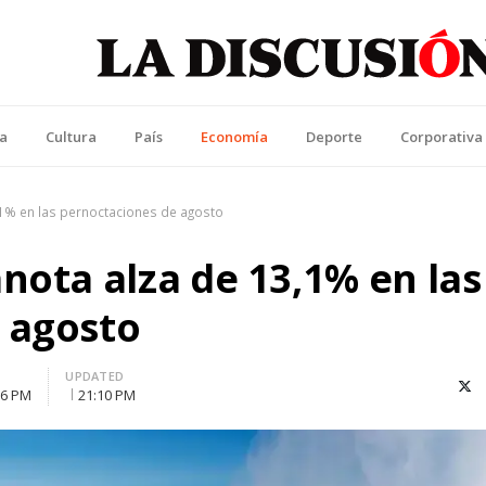
La Discusión
l Diario de la Región de Ñuble
ca
Cultura
País
Economía
Deporte
Corporativa
,1% en las pernoctaciones de agosto
nota alza de 13,1% en las
 agosto
UPDATED
X (T
06 PM
21:10 PM