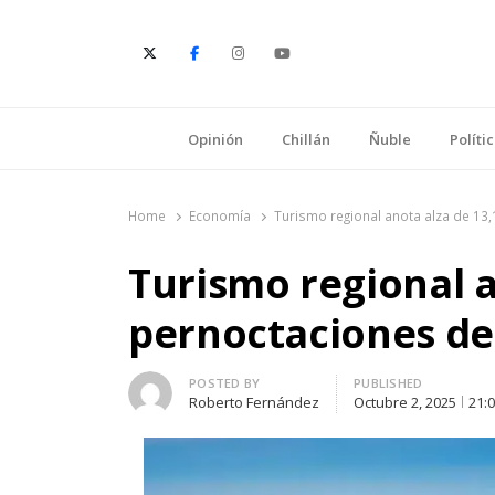
E
Opinión
Chillán
Ñuble
Políti
Home
Economía
Turismo regional anota alza de 13
Turismo regional a
pernoctaciones de
Author
POSTED BY
PUBLISHED
Roberto Fernández
Octubre 2, 2025
21: