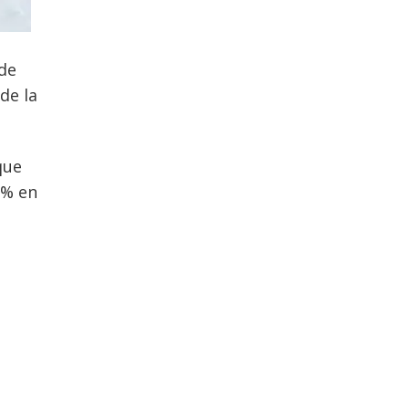
 de
de la
que
1% en
,