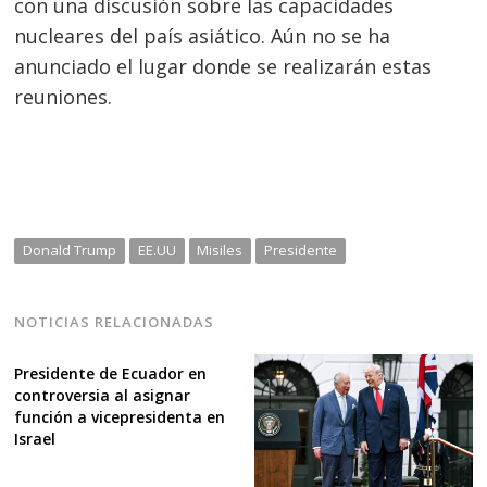
de
con una discusión sobre las capacidades
entradas
nucleares del país asiático. Aún no se ha
anunciado el lugar donde se realizarán estas
reuniones.
Donald Trump
EE.UU
Misiles
Presidente
NOTICIAS RELACIONADAS
Presidente de Ecuador en
controversia al asignar
función a vicepresidenta en
Israel