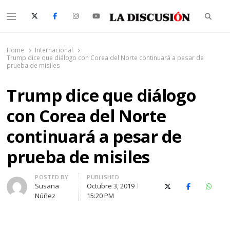
Searc
Menu
La Discusión
El Diario de la Región de Ñuble
Home
Internacional
Trump dice que diálogo con Corea del Norte continuará a pesar de
prueba de misiles
Trump dice que diálogo
con Corea del Norte
continuará a pesar de
prueba de misiles
Author
POSTED BY
PUBLISHED
Susana
Octubre 3, 2019
X (Twitter)
Facebook
Whats
Núñez
15:20 PM