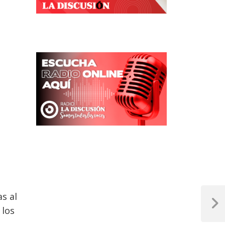
as al
Next
 los
Post