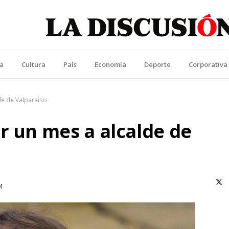
La Discusión
l Diario de la Región de Ñuble
ca
Cultura
País
Economía
Deporte
Corporativa
de de Valparaíso
r un mes a alcalde de
X (T
M