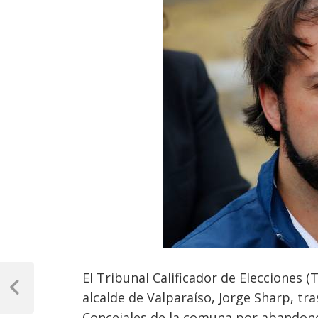
Navegación
El Tribunal Calificador de Elecciones (
de
Previous
alcalde de Valparaíso, Jorge Sharp, t
Post
Concejales de la comuna por abandono