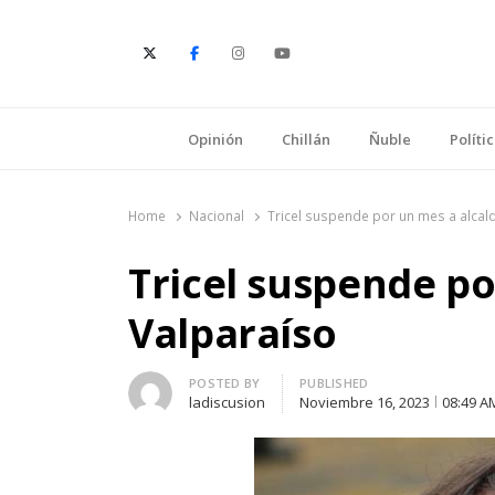
E
Opinión
Chillán
Ñuble
Políti
Home
Nacional
Tricel suspende por un mes a alcal
Tricel suspende po
Valparaíso
Author
POSTED BY
PUBLISHED
ladiscusion
Noviembre 16, 2023
08:49 A