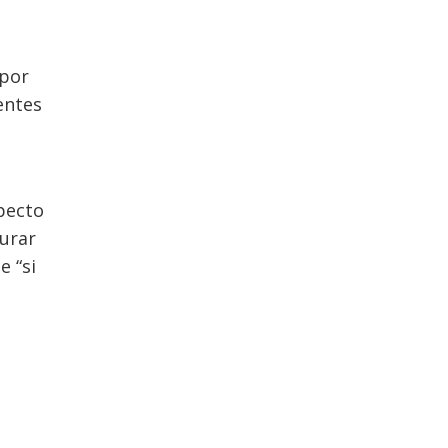
 por
entes
specto
gurar
e “si