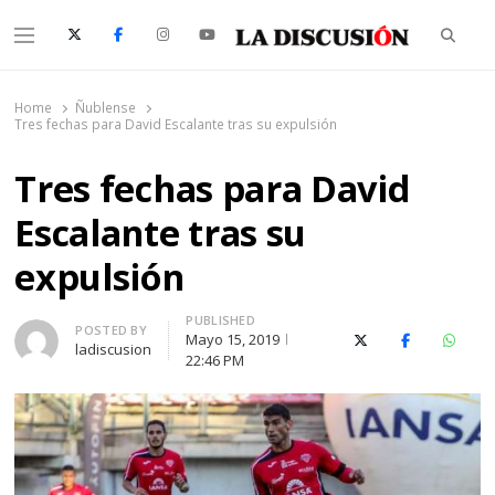
Searc
Menu
La Discusión
El Diario de la Región de Ñuble
Home
Ñublense
Tres fechas para David Escalante tras su expulsión
Tres fechas para David
Escalante tras su
expulsión
PUBLISHED
Author
POSTED BY
Mayo 15, 2019
X (Twitter)
Facebook
Whats
ladiscusion
22:46 PM