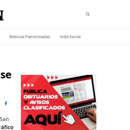
Search
Noticias Patrocinadas
Vida Social
ase
witter)
Facebook
 San
ráfico