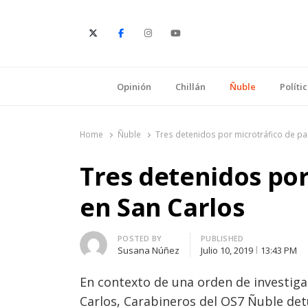
E
Opinión
Chillán
Ñuble
Políti
Home
Ñuble
Tres detenidos por microtráfico de pa
Tres detenidos por
en San Carlos
Author
POSTED BY
PUBLISHED
Susana Núñez
Julio 10, 2019
13:43 PM
En contexto de una orden de investigar
Carlos, Carabineros del OS7 Ñuble detu