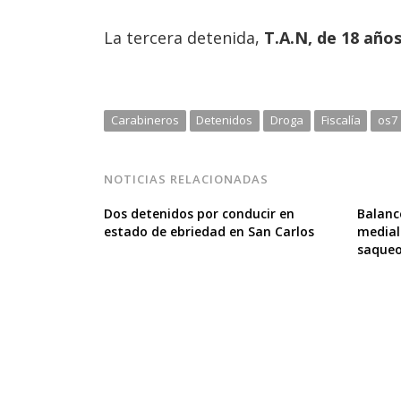
La tercera detenida,
T.A.N, de 18 años
Carabineros
Detenidos
Droga
Fiscalía
os7
NOTICIAS RELACIONADAS
Dos detenidos por conducir en
Balanc
estado de ebriedad en San Carlos
medial
saqueo