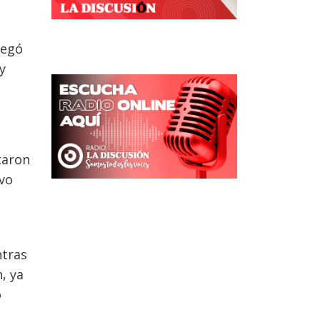
legó
y
taron
ivo
ntras
, ya
o