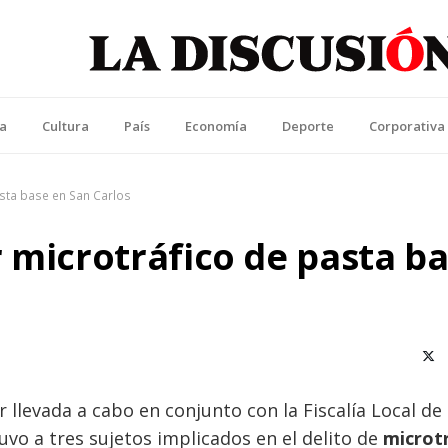
La Discusión
l Diario de la Región de Ñuble
ca
Cultura
País
Economía
Deporte
Corporativa
sta base en San Carlos
 microtráfico de pasta b
X (T
 llevada a cabo en conjunto con la Fiscalía Local de
vo a tres sujetos implicados en el delito de
microt