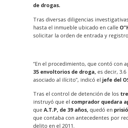
de drogas.
Tras diversas diligencias investigativas
hasta el inmueble ubicado en calle
O”
solicitar la orden de entrada y registro
“En el procedimiento, que contó con a
35 envoltorios de droga,
es decir, 3.
Navegación
asociado al ilícito”, indicó el
jefe del 
de
s
Tras el control de detención de los
tr
entradas
instruyó que el
comprador quedara ape
que
A.T.P, de 39 años,
quedó en
prisi
que contaba con antecedentes por rec
delito en el 2011.