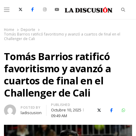
Searc
Menu
La Discusión
El Diario de la Región de Ñuble
Home
Deporte
Tomás Barrios ratificó favoritismo y avanzó a cuartos de final en el
Challenger de Cali
Tomás Barrios ratificó
favoritismo y avanzó a
cuartos de final en el
Challenger de Cali
PUBLISHED
Author
POSTED BY
Octubre 10, 2025
X (Twitter)
Facebook
Whats
ladiscusion
09:49 AM