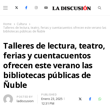
Searc
Menu
La Discusión
El Diario de la Región de Ñuble
Home
Cultura
Talleres de lectura, teatro, ferias y cuentacuentos ofrecen este verano las
bibliotecas públicas de Ñuble
Talleres de lectura, teatro,
ferias y cuentacuentos
ofrecen este verano las
bibliotecas públicas de
Ñuble
PUBLISHED
Author
POSTED BY
Enero 23, 2025
X (Twitter)
Facebook
Whats
ladiscusion
12:31 PM