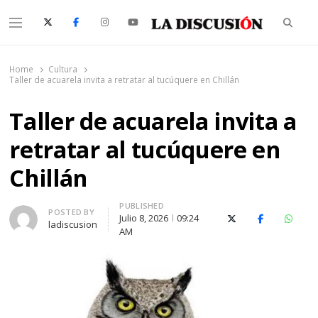
Searc
Menu
La Discusión
El Diario de la Región de Ñuble
Home
Cultura
Taller de acuarela invita a retratar al tucúquere en Chillán
Taller de acuarela invita a
retratar al tucúquere en
Chillán
PUBLISHED
Author
POSTED BY
Julio 8, 2026
09:24
X (Twitter)
Facebook
Whats
ladiscusion
AM