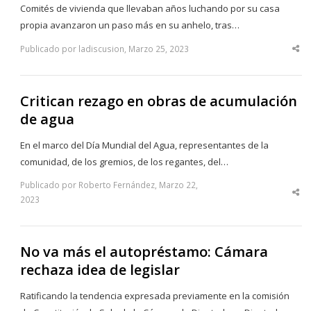
Comités de vivienda que llevaban años luchando por su casa
propia avanzaron un paso más en su anhelo, tras…
Publicado por ladiscusion, Marzo 25, 2023
Sha
thi
po
Critican rezago en obras de acumulación
de agua
En el marco del Día Mundial del Agua, representantes de la
comunidad, de los gremios, de los regantes, del…
Publicado por Roberto Fernández, Marzo 22,
Sha
2023
thi
po
No va más el autopréstamo: Cámara
rechaza idea de legislar
Ratificando la tendencia expresada previamente en la comisión