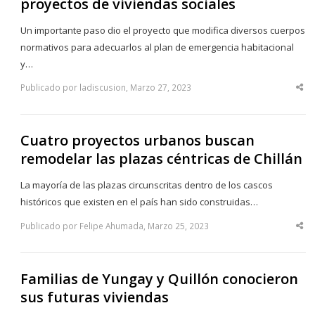
proyectos de viviendas sociales
Un importante paso dio el proyecto que modifica diversos cuerpos
normativos para adecuarlos al plan de emergencia habitacional
y…
Publicado por ladiscusion, Marzo 27, 2023
Sha
thi
po
Cuatro proyectos urbanos buscan
remodelar las plazas céntricas de Chillán
La mayoría de las plazas circunscritas dentro de los cascos
históricos que existen en el país han sido construidas…
Publicado por Felipe Ahumada, Marzo 25, 2023
Sha
thi
po
Familias de Yungay y Quillón conocieron
sus futuras viviendas