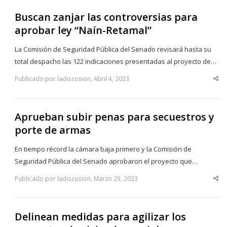
Buscan zanjar las controversias para
aprobar ley “Naín-Retamal”
La Comisión de Seguridad Pública del Senado revisará hasta su
total despacho las 122 indicaciones presentadas al proyecto de…
Publicado por ladiscusion, Abril 4, 2023
Sha
thi
po
Aprueban subir penas para secuestros y
porte de armas
En tiempo récord la cámara baja primero y la Comisión de
Seguridad Pública del Senado aprobaron el proyecto que…
Publicado por ladiscusion, Marzo 29, 2023
Sha
thi
po
Delinean medidas para agilizar los