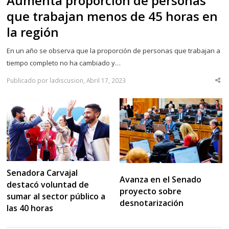
Aumenta proporción de personas
que trabajan menos de 45 horas en
la región
En un año se observa que la proporción de personas que trabajan a
tiempo completo no ha cambiado y…
Publicado por ladiscusion, Abril 17, 2023
Sha
thi
po
Senadora Carvajal
Avanza en el Senado
destacó voluntad de
proyecto sobre
sumar al sector público a
desnotarización
las 40 horas