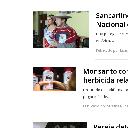
Sancarlin
Nacional
Una pareja de cue
en Arica.…
Publicado por ladi
Monsanto con
herbicida rel
Un jurado de California 
pagar más de…
Publicado por Susana Núñe
Pareja de