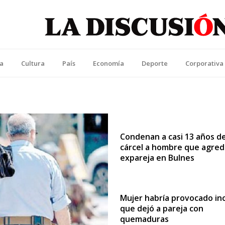
La Discusión
l Diario de la Región de Ñuble
ca
Cultura
País
Economía
Deporte
Corporativa
Condenan a casi 13 años d
cárcel a hombre que agredí
expareja en Bulnes
Mujer habría provocado in
que dejó a pareja con
quemaduras