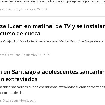
 atacó esta mañana con una arma blanca a su pareja en la población Ro
rés Diaz Llano, Noviembre 26, 2019
 se lucen en matinal de TV y se instala
ncurso de cueca
lipe Guajardo (10) se lucieron en el matinal “Mucho Gusto” de Mega, donde
drés Diaz Llano, Septiembre 11, 2019
 en Santiago a adolescentes sancarlin
n extraviados
scentes sancarlinos que se encontraban extraviados fueron encontrados
 la comuna de El…
 Núñez, Septiembre 2, 2019