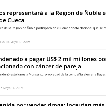
os representará a la Región de Ñuble 
 de Cueca
ca de la Región de Ñuble participará en el Campeonato Nacional que se r
scusion, Mayo 17, 2019
denado a pagar US$ 2 mil millones po
acionado con cáncer de pareja
condenó este lunes a Monsanto, propiedad de la compañía alemana Bayer,
z, Mayo 14, 2019
tenida por vender droga: Incautan más