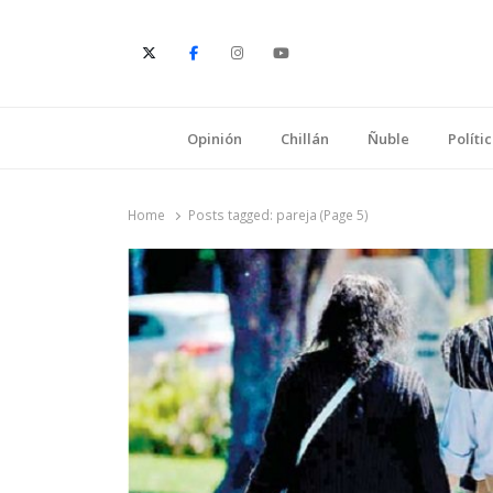
E
Opinión
Chillán
Ñuble
Políti
Home
Posts tagged:
pareja (Page 5)