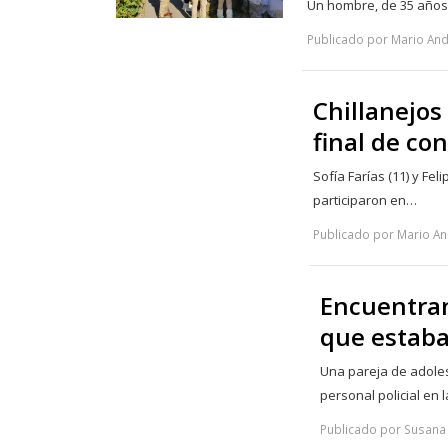
Un hombre, de 35 años,
Publicado por Mario And
Chillanejos
final de co
Sofía Farías (11) y Fe
participaron en…
Publicado por Mario An
Encuentran
que estaba
Una pareja de adole
personal policial en
Publicado por Susana