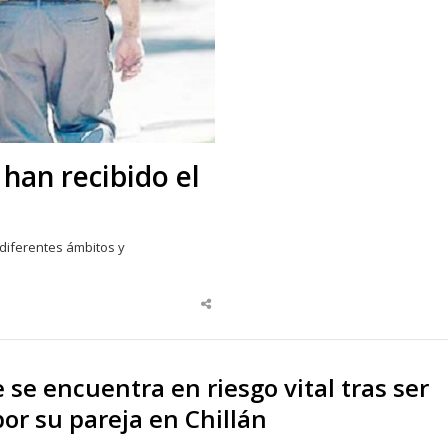
han recibido el
 diferentes ámbitos y
Share
this
post
se encuentra en riesgo vital tras ser
or su pareja en Chillán