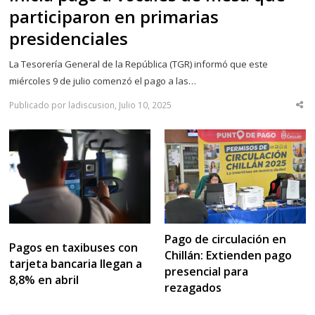
participaron en primarias
presidenciales
La Tesorería General de la República (TGR) informó que este
miércoles 9 de julio comenzó el pago a las…
Publicado por ladiscusion, Julio 10, 2025
Sha
thi
po
Pago de circulación en
Pagos en taxibuses con
Chillán: Extienden pago
tarjeta bancaria llegan a
presencial para
8,8% en abril
rezagados