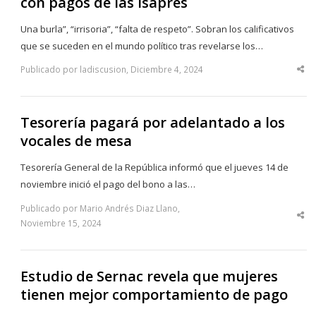
con pagos de las isapres
Una burla”, “irrisoria”, “falta de respeto”. Sobran los calificativos
que se suceden en el mundo político tras revelarse los…
Publicado por ladiscusion, Diciembre 4, 2024
Sha
thi
po
Tesorería pagará por adelantado a los
vocales de mesa
Tesorería General de la República informó que el jueves 14 de
noviembre inició el pago del bono a las…
Publicado por Mario Andrés Diaz Llano,
Sha
Noviembre 15, 2024
thi
po
Estudio de Sernac revela que mujeres
tienen mejor comportamiento de pago