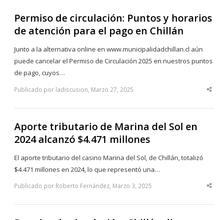
Permiso de circulación: Puntos y horarios
de atención para el pago en Chillán
Junto a la alternativa online en www.municipalidadchillan.cl aún
puede cancelar el Permiso de Circulación 2025 en nuestros puntos
de pago, cuyos…
Publicado por ladiscusion, Marzo 27, 2025
Sha
thi
po
Aporte tributario de Marina del Sol en
2024 alcanzó $4.471 millones
El aporte tributario del casino Marina del Sol, de Chillán, totalizó
$4.471 millones en 2024, lo que representó una…
Publicado por Roberto Fernández, Marzo 3, 2025
Sha
thi
po