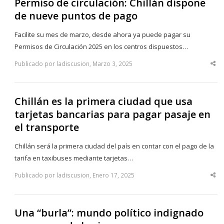
Permiso de circulación: Chillán dispone
de nueve puntos de pago
Facilite su mes de marzo, desde ahora ya puede pagar su
Permisos de Circulación 2025 en los centros dispuestos…
Publicado por ladiscusion, Marzo 3, 2025
Sha
thi
po
Chillán es la primera ciudad que usa
tarjetas bancarias para pagar pasaje en
el transporte
Chillán será la primera ciudad del país en contar con el pago de la
tarifa en taxibuses mediante tarjetas…
Publicado por ladiscusion, Enero 17, 2025
Sha
thi
po
Una “burla”: mundo político indignado