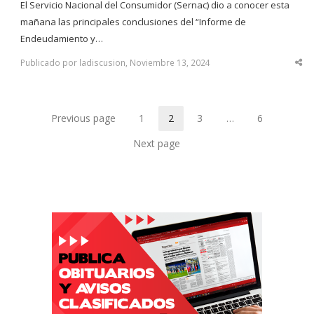
El Servicio Nacional del Consumidor (Sernac) dio a conocer esta
mañana las principales conclusiones del “Informe de
Endeudamiento y…
Publicado por ladiscusion, Noviembre 13, 2024
Sha
thi
po
Previous page
1
2
3
…
6
Page
Page
Page
Page
Next page