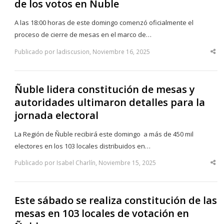
de los votos en Ñuble
A las 18:00 horas de este domingo comenzó oficialmente el
proceso de cierre de mesas en el marco de…
Publicado por ladiscusion, Noviembre 16, 2025
Sha
thi
po
Ñuble lidera constitución de mesas y
autoridades ultimaron detalles para la
jornada electoral
La Región de Ñuble recibirá este domingo a más de 450 mil
electores en los 103 locales distribuidos en…
Publicado por Isabel Charlín, Noviembre 15, 2025
Sha
thi
po
Este sábado se realiza constitución de las
mesas en 103 locales de votación en