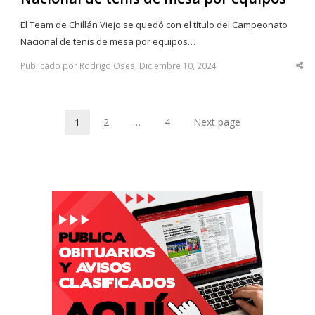
El Team de Chillán Viejo se quedó con el título del Campeonato
Nacional de tenis de mesa por equipos…
Publicado por Rodrigo Oses, Diciembre 10, 2024
Sha
thi
po
1
2
…
4
Next page
Page
Page
Page