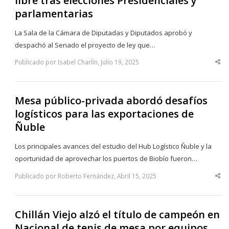
libre tras elecciones Presidenciales y
parlamentarias
La Sala de la Cámara de Diputadas y Diputados aprobó y
despachó al Senado el proyecto de ley que…
Publicado por Isabel Charlín, Julio 19, 2025
Sha
thi
po
Mesa público-privada abordó desafíos
logísticos para las exportaciones de
Ñuble
Los principales avances del estudio del Hub Logístico Ñuble y la
oportunidad de aprovechar los puertos de Biobío fueron…
Publicado por Roberto Fernández, Abril 15, 2025
Sha
thi
po
Chillán Viejo alzó el título de campeón en
Nacional de tenis de mesa por equipos