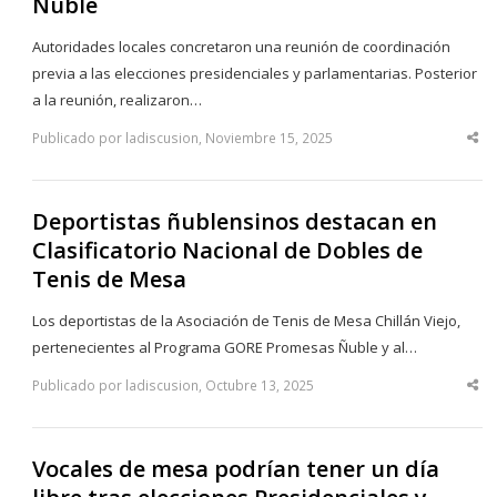
Ñuble
Autoridades locales concretaron una reunión de coordinación
previa a las elecciones presidenciales y parlamentarias. Posterior
a la reunión, realizaron…
Publicado por ladiscusion, Noviembre 15, 2025
Sha
thi
po
Deportistas ñublensinos destacan en
Clasificatorio Nacional de Dobles de
Tenis de Mesa
Los deportistas de la Asociación de Tenis de Mesa Chillán Viejo,
pertenecientes al Programa GORE Promesas Ñuble y al…
Publicado por ladiscusion, Octubre 13, 2025
Sha
thi
po
Vocales de mesa podrían tener un día