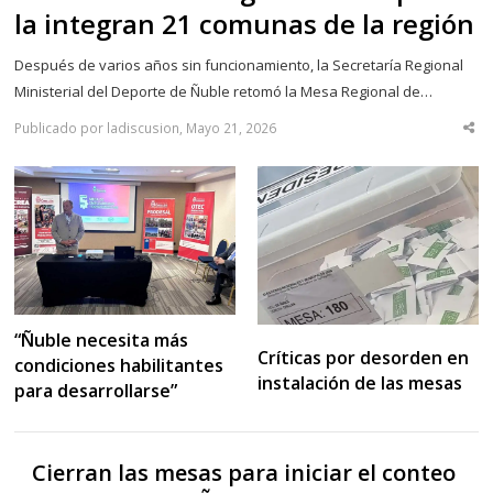
la integran 21 comunas de la región
Después de varios años sin funcionamiento, la Secretaría Regional
Ministerial del Deporte de Ñuble retomó la Mesa Regional de…
Publicado por ladiscusion, Mayo 21, 2026
Sha
thi
po
“Ñuble necesita más
Críticas por desorden en
condiciones habilitantes
instalación de las mesas
para desarrollarse”
Cierran las mesas para iniciar el conteo