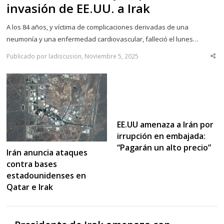
invasión de EE.UU. a Irak
A los 84 años, y víctima de complicaciones derivadas de una
neumonía y una enfermedad cardiovascular, falleció el lunes…
Publicado por ladiscusion, Noviembre 5, 2025
Sha
thi
po
EE.UU amenaza a Irán por
irrupción en embajada:
“Pagarán un alto precio”
Irán anuncia ataques
contra bases
estadounidenses en
Qatar e Irak