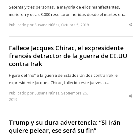
Setenta y tres personas, la mayoría de ellos manifestantes,
murieron y otras 3.000 resultaron heridas desde el martes en…
Publicado por Susana Núñez, Octubre 5, 2019
Sha
thi
po
Fallece Jacques Chirac, el expresidente
francés detractor de la guerra de EE.UU
contra Irak
Figura del “no” a la guerra de Estados Unidos contra Irak, el
expresidente Jacques Chirac, fallecido este jueves a…
Publicado por Susana Núñez, Septiembre 26,
Sha
2019
thi
po
Trump y su dura advertencia: “Si Irán
quiere pelear, ese será su fin”