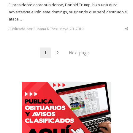
El presidente estadounidense, Donald Trump, hizo una dura
advertencia a Irán este domingo, sugiriendo que será destruido si
ataca…
Publicado por Susana Núñez, Mayo 20, 2019
Sha
thi
po
1
2
Next page
Page
Page