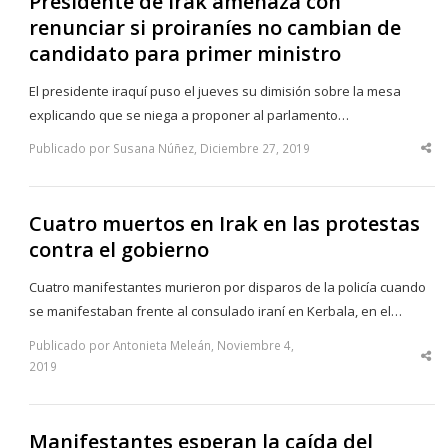
Presidente de Irak amenaza con
renunciar si proiraníes no cambian de
candidato para primer ministro
El presidente iraquí puso el jueves su dimisión sobre la mesa
explicando que se niega a proponer al parlamento…
Publicado por Susana Núñez, Diciembre 27, 2019
Sha
thi
po
Cuatro muertos en Irak en las protestas
contra el gobierno
Cuatro manifestantes murieron por disparos de la policía cuando
se manifestaban frente al consulado iraní en Kerbala, en el…
Publicado por Antonieta Meleán, Noviembre 4,
Sha
2019
thi
po
Manifestantes esperan la caída del