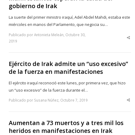
gobierno de Irak
La suerte del primer ministro iraquí, Adel Abdel Mahdi, estaba este
miércoles en manos del Parlamento, que negocia su…
Publicado por Antonieta Meleán, Octubre 30,
Sha
2019
thi
po
Ejército de Irak admite un “uso excesivo”
de la fuerza en manifestaciones
El ejército iraquí reconoció este lunes, por primera vez, que hizo
un “uso excesivo” de la fuerza durante el…
Publicado por Susana Núñez, Octubre 7, 2019
Sha
thi
po
Aumentan a 73 muertos y a tres mil los
heridos en manifestaciones en Irak