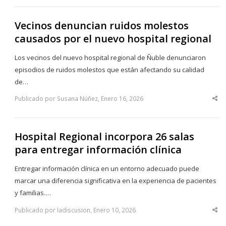
po
Vecinos denuncian ruidos molestos
causados por el nuevo hospital regional
Los vecinos del nuevo hospital regional de Ñuble denunciaron
episodios de ruidos molestos que están afectando su calidad
de…
Publicado por Susana Núñez, Enero 16, 2026
Sha
thi
po
Hospital Regional incorpora 26 salas
para entregar información clínica
Entregar información clínica en un entorno adecuado puede
marcar una diferencia significativa en la experiencia de pacientes
y familias.…
Publicado por ladiscusion, Enero 10, 2026
Sha
thi
po