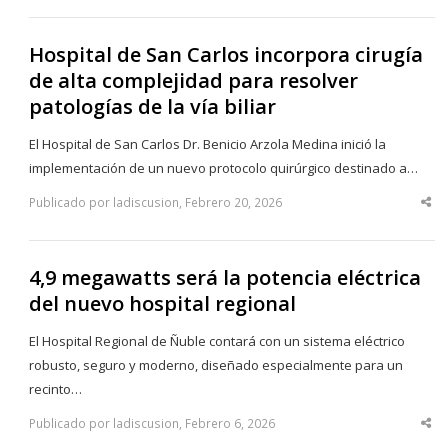
po
Hospital de San Carlos incorpora cirugía
de alta complejidad para resolver
patologías de la vía biliar
El Hospital de San Carlos Dr. Benicio Arzola Medina inició la
implementación de un nuevo protocolo quirúrgico destinado a…
Publicado por ladiscusion, Febrero 20, 2026
Sha
thi
po
4,9 megawatts será la potencia eléctrica
del nuevo hospital regional
El Hospital Regional de Ñuble contará con un sistema eléctrico
robusto, seguro y moderno, diseñado especialmente para un
recinto…
Publicado por ladiscusion, Febrero 6, 2026
Sha
thi