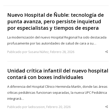
Nuevo Hospital de Ñuble: tecnología de
punta avanza, pero persiste inquietud
por especialistas y tiempos de espera
La modernización del nuevo Hospital Regional ha sido destacada
profusamente por las autoridades de salud de cara a su…
Publicado por Susana Núñez, Febrero 28, 2026
Sha
thi
po
Unidad crítica infantil del nuevo hospital
contará con boxes individuales
A diferencia del Hospital Clínico Herminda Martín, donde las áreas
críticas pediátricas funcionan separadas, la nueva UPC Pediátrica
integrará…
Publicado por ladiscusion, Febrero 20, 2026
Sha
thi