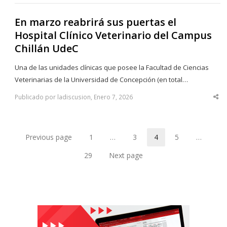
En marzo reabrirá sus puertas el
Hospital Clínico Veterinario del Campus
Chillán UdeC
Una de las unidades clínicas que posee la Facultad de Ciencias
Veterinarias de la Universidad de Concepción (en total…
Publicado por ladiscusion, Enero 7, 2026
Sha
thi
po
Previous page
1
…
3
4
5
…
Page
Page
Page
Page
29
Next page
Page