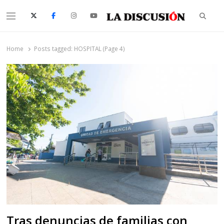
Searc
Menu
La Discusión
El Diario de la Región de Ñuble
Home
Posts tagged:
HOSPITAL (Page 4)
Tras denuncias de familias con