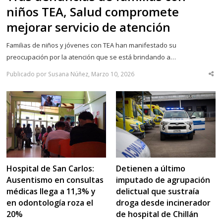
niños TEA, Salud compromete
mejorar servicio de atención
Familias de niños y jóvenes con TEA han manifestado su
preocupación por la atención que se está brindando a…
Publicado por Susana Núñez, Marzo 10, 2026
Sha
thi
po
Hospital de San Carlos:
Detienen a último
Ausentismo en consultas
imputado de agrupación
médicas llega a 11,3% y
delictual que sustraía
en odontología roza el
droga desde incinerador
20%
de hospital de Chillán