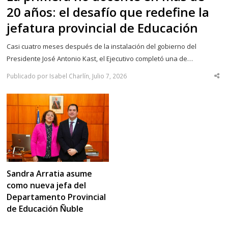
20 años: el desafío que redefine la
jefatura provincial de Educación
Casi cuatro meses después de la instalación del gobierno del
Presidente José Antonio Kast, el Ejecutivo completó una de…
Publicado por Isabel Charlín, Julio 7, 2026
Sha
thi
po
Sandra Arratia asume
como nueva jefa del
Departamento Provincial
de Educación Ñuble