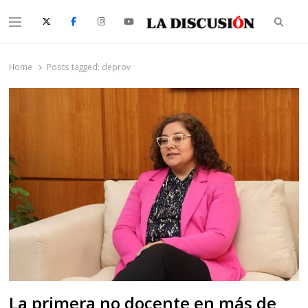
Searc
Menu
La Discusión
El Diario de la Región de Ñuble
Home
Posts tagged:
deprov
La primera no docente en más de