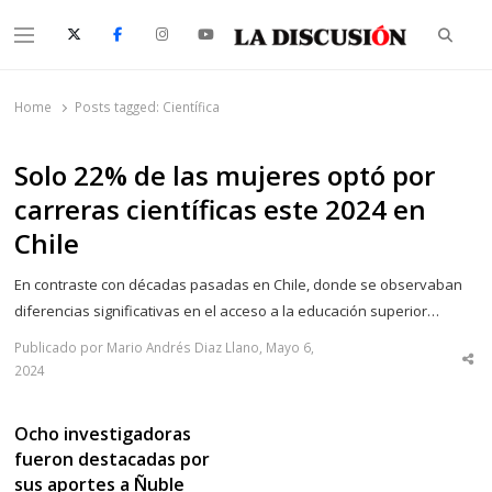
Searc
Menu
La Discusión
El Diario de la Región de Ñuble
Home
Posts tagged:
Científica
Solo 22% de las mujeres optó por
carreras científicas este 2024 en
Chile
En contraste con décadas pasadas en Chile, donde se observaban
diferencias significativas en el acceso a la educación superior…
Publicado por Mario Andrés Diaz Llano, Mayo 6,
Sha
2024
thi
po
Ocho investigadoras
fueron destacadas por
sus aportes a Ñuble