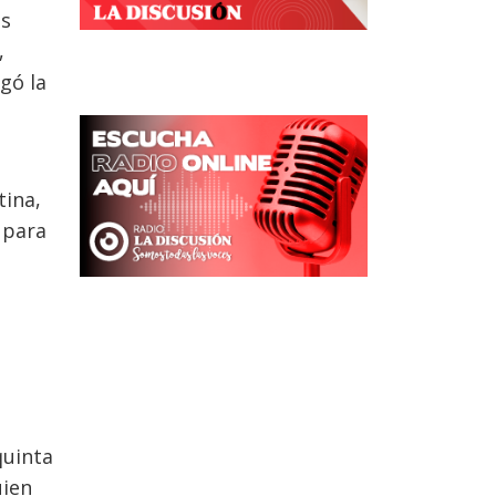
os
,
gó la
tina,
 para
quinta
uien