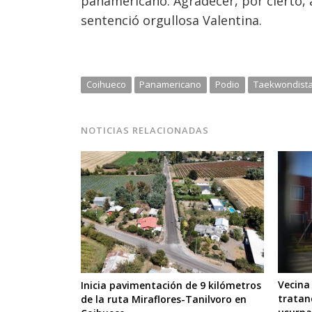
panamericano. Agradecer, por cierto,
sentenció orgullosa Valentina.
Coihueco
Panamericano
Podio
Taekwondist
NOTICIAS RELACIONADAS
Vecina
Inicia pavimentación de 9 kilómetros
tratan
de la ruta Miraflores-Tanilvoro en