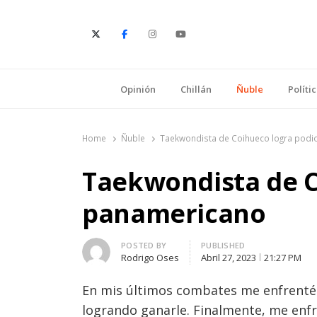
E
Opinión
Chillán
Ñuble
Políti
Home
Ñuble
Taekwondista de Coihueco logra pod
Taekwondista de C
panamericano
Author
POSTED BY
PUBLISHED
Rodrigo Oses
Abril 27, 2023
21:27 PM
En mis últimos combates me enfrenté 
logrando ganarle. Finalmente, me enfr