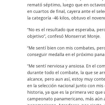
Navegación
remató séptimo, luego que en octavos 
en cuartos de final, cayera ante el sele
de
s
la categoría -46 kilos, obtuvo el noven
entradas
“No es el resultado que esperaba, pe
objetivo”, confesó Monserrat Monje.
“Me sentí bien con mis combates, per
conseguir medalla en el próximo panam
“Me sentí nerviosa y ansiosa. En el c
durante todo el combate, la que se ar
alcance, pero aun así, estoy muy con
en la selección nacional junto con mis
historia, ya que es la primera vez qu
campeonato panamericano, más aún al 