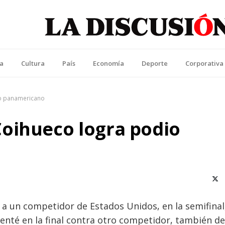
La Discusión
l Diario de la Región de Ñuble
ca
Cultura
País
Economía
Deporte
Corporativa
io panamericano
oihueco logra podio
X (T
a un competidor de Estados Unidos, en la semifinal
enté en la final contra otro competidor, también d