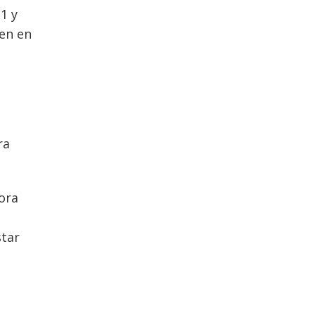
1 y
ien en
ra
ora
star