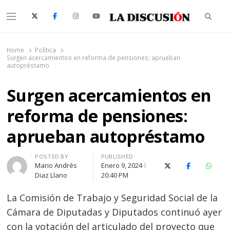
Searc
Menu
La Discusión
El Diario de la Región de Ñuble
Home
Política
Surgen acercamientos en reforma de pensiones: aprueban
autopréstamo
Surgen acercamientos en
reforma de pensiones:
aprueban autopréstamo
Author
POSTED BY
PUBLISHED
Mario Andrés
Enero 9, 2024
X (Twitter)
Facebook
Whats
Diaz Llano
20:40 PM
La Comisión de Trabajo y Seguridad Social de la
Cámara de Diputadas y Diputados continuó ayer
con la votación del articulado del proyecto que