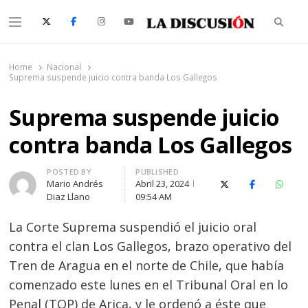
Searc
Menu
La Discusión
El Diario de la Región de Ñuble
Home
Nacional
Suprema suspende juicio contra banda Los Gallegos
Suprema suspende juicio
contra banda Los Gallegos
Author
POSTED BY
PUBLISHED
Mario Andrés
Abril 23, 2024
X (Twitter)
Facebook
Whats
Diaz Llano
09:54 AM
La Corte Suprema suspendió el juicio oral
contra el clan Los Gallegos, brazo operativo del
Tren de Aragua en el norte de Chile, que había
comenzado este lunes en el Tribunal Oral en lo
Penal (TOP) de Arica, y le ordenó a éste que