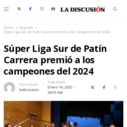
Searc
Menu
La Discusión
El Diario de la Región de Ñuble
Home
Deporte
Súper Liga Sur de Patín Carrera premió a los campeones del 2024
Súper Liga Sur de Patín
Carrera premió a los
campeones del 2024
PUBLISHED
Author
POSTED BY
Enero 14, 2025
X (Twitter)
Facebook
Whats
ladiscusion
09:55 AM