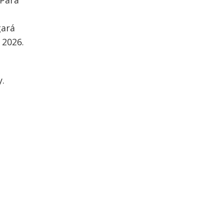
gará
 2026.
y.