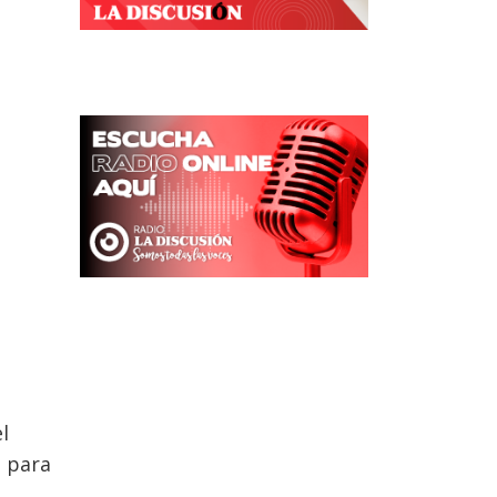
l
d para