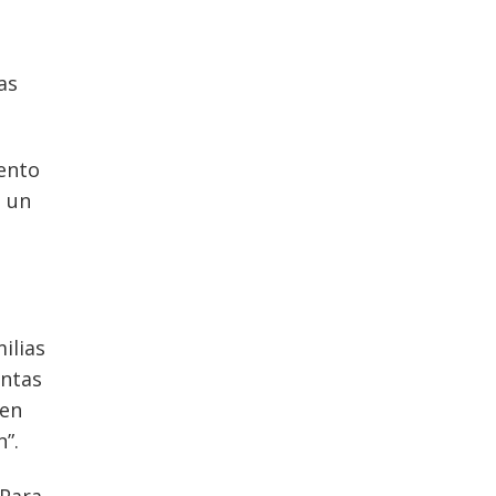
as
mento
o un
ilias
entas
den
n”.
 Para