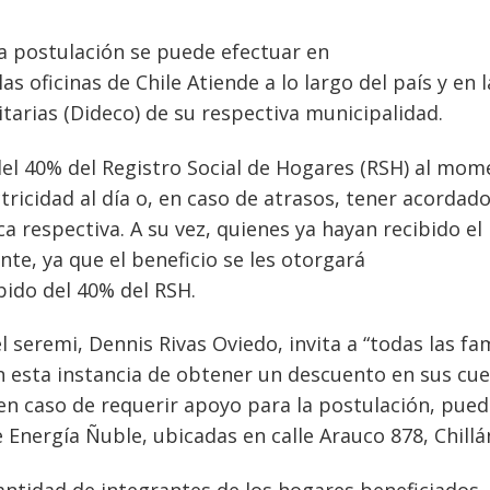
la postulación se puede efectuar en
las oficinas de Chile Atiende a lo largo del país y en l
arias (Dideco) de su respectiva municipalidad.
 del 40% del Registro Social de Hogares (RSH) al mo
tricidad al día o, en caso de atrasos, tener acordad
a respectiva. A su vez, quienes ya hayan recibido el
te, ya que el beneficio se les otorgará
ido del 40% del RSH.
l seremi, Dennis Rivas Oviedo, invita a “todas las fam
 esta instancia de obtener un descuento en sus cu
 “en caso de requerir apoyo para la postulación, pue
e Energía Ñuble, ubicadas en calle Arauco 878, Chillá
ntidad de integrantes de los hogares beneficiados.