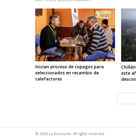
Inician proceso de copagos para
Chillán
seleccionados en recambio de
este a
calefactores
descon
© 2026 La Discusión. All rights reserved.