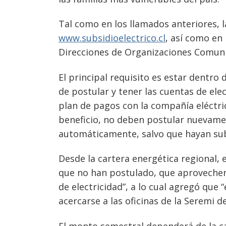
Tal como en los llamados anteriores, 
www.subsidioelectrico.cl
, así como en 
Direcciones de Organizaciones Comunit
Navegación
El principal requisito es estar dentro
de
s
de postular y tener las cuentas de elec
entradas
plan de pagos con la compañía eléctric
beneficio, no deben postular nuevamen
automáticamente, salvo que hayan sub
Desde la cartera energética regional, e
que no han postulado, que aprovechen
de electricidad”, a lo cual agregó que
acercarse a las oficinas de la Seremi d
El monto semestral dependerá de la ca