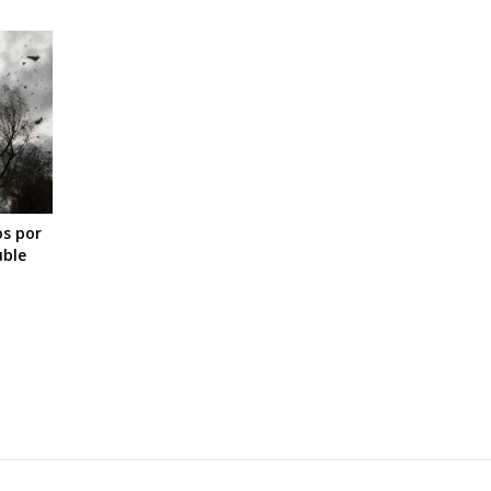
os por
uble