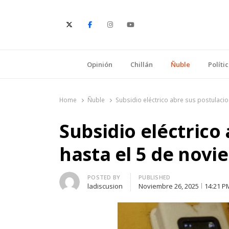
E
Opinión
Chillán
Ñuble
Políti
Home
Ñuble
Subsidio eléctrico abre sus postulaci
Subsidio eléctrico
hasta el 5 de nov
Author
POSTED BY
PUBLISHED
ladiscusion
Noviembre 26, 2025
14:21 P