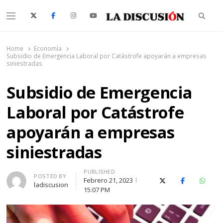
Searc
Menu
La Discusión
El Diario de la Región de Ñuble
Home
Economía
Subsidio de Emergencia Laboral por Catástrofe apoyarán a empresas
siniestradas
Subsidio de Emergencia
Laboral por Catástrofe
apoyarán a empresas
siniestradas
PUBLISHED
Author
POSTED BY
Febrero 21, 2023
X (Twitter)
Facebook
Whats
ladiscusion
15:07 PM