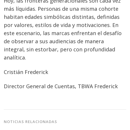
Hoy, las fronteras generacionales son cada vez
de
s
más líquidas. Personas de una misma cohorte
entradas
habitan edades simbólicas distintas, definidas
por valores, estilos de vida y motivaciones. En
este escenario, las marcas enfrentan el desafío
de observar a sus audiencias de manera
integral, sin estorbar, pero con profundidad
analítica.
Cristián Frederick
Director General de Cuentas, TBWA Frederick
NOTICIAS RELACIONADAS