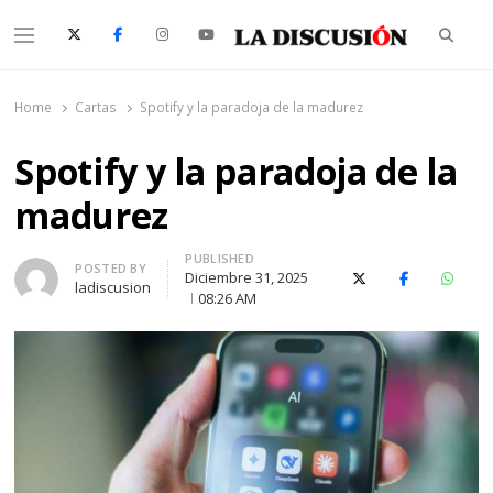
Searc
Menu
La Discusión
El Diario de la Región de Ñuble
Home
Cartas
Spotify y la paradoja de la madurez
Spotify y la paradoja de la
madurez
PUBLISHED
Author
POSTED BY
Diciembre 31, 2025
X (Twitter)
Facebook
Whats
ladiscusion
08:26 AM