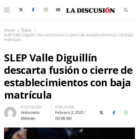
Searc
Menu
La Discusión
El Diario de la Región de Ñuble
Home
Ñuble
SLEP Valle Diguillín descarta fusión o cierre de establecimientos con baja
matrícula
SLEP Valle Diguillín
descarta fusión o cierre de
establecimientos con baja
matrícula
Author
POSTED BY
PUBLISHED
Antonieta
Febrero 2, 2025
X (Twitter)
Facebook
Whats
Meleán
00:48 AM