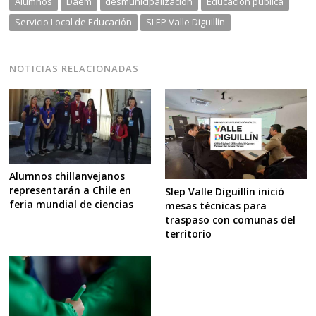
Alumnos
Daem
desmunicipalización
Educación pública
Servicio Local de Educación
SLEP Valle Diguillín
NOTICIAS RELACIONADAS
Alumnos chillanvejanos
representarán a Chile en
Slep Valle Diguillín inició
feria mundial de ciencias
mesas técnicas para
traspaso con comunas del
territorio