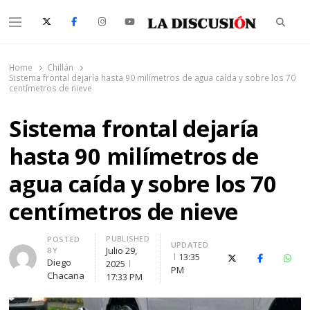
Searc
Menu
La Discusión
El Diario de la Región de Ñuble
Home
Chillán
Sistema frontal dejaría hasta 90 milímetros de agua caída y sobre los 70
centímetros de nieve
Sistema frontal dejaría
hasta 90 milímetros de
agua caída y sobre los 70
centímetros de nieve
PUBLISHED
Author
POSTED
UPDATED
Julio 29,
BY
13:35
X (Twitter)
Facebook
What
Diego
2025
PM
Chacana
17:33 PM