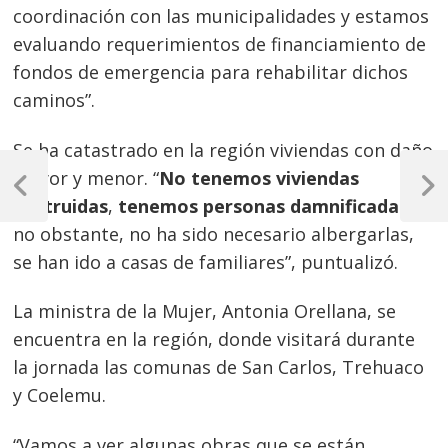
coordinación con las municipalidades y estamos
evaluando requerimientos de financiamiento de
fondos de emergencia para rehabilitar dichos
caminos”.
Se ha catastrado en la región viviendas con daño
Navegación
mayor y menor. “
No tenemos viviendas
de
Previous
Next
destruidas
,
tenemos personas damnificadas,
Post
Post
entradas
no obstante, no ha sido necesario albergarlas,
se han ido a casas de familiares”, puntualizó.
La ministra de la Mujer, Antonia Orellana, se
encuentra en la región, donde visitará durante
la jornada las comunas de San Carlos, Trehuaco
y Coelemu.
“Vamos a ver algunas obras que se están