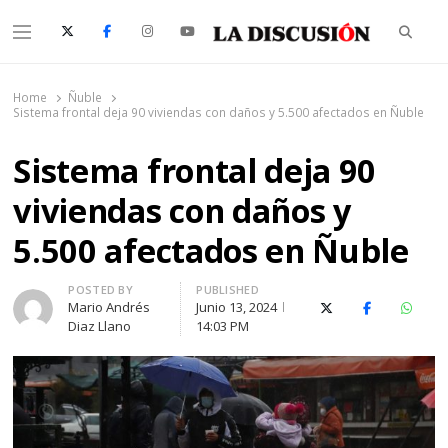
Searc
Menu
La Discusión
El Diario de la Región de Ñuble
Home
Ñuble
Sistema frontal deja 90 viviendas con daños y 5.500 afectados en Ñuble
Sistema frontal deja 90
viviendas con daños y
5.500 afectados en Ñuble
Author
POSTED BY
PUBLISHED
Mario Andrés
Junio 13, 2024
X (Twitter)
Facebook
Whats
Diaz Llano
14:03 PM