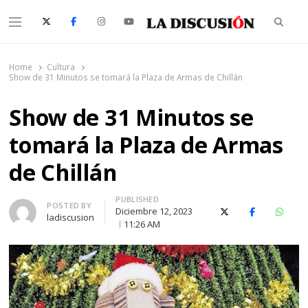
Searc
Menu
La Discusión
El Diario de la Región de Ñuble
Home
Cultura
Show de 31 Minutos se tomará la Plaza de Armas de Chillán
Show de 31 Minutos se
tomará la Plaza de Armas
de Chillán
PUBLISHED
Author
POSTED BY
Diciembre 12, 2023
X (Twitter)
Facebook
Whats
ladiscusion
11:26 AM