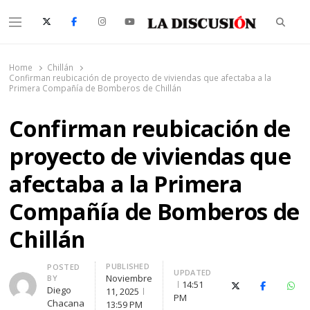
Searc
Menu
La Discusión
El Diario de la Región de Ñuble
Home
Chillán
Confirman reubicación de proyecto de viviendas que afectaba a la
Primera Compañía de Bomberos de Chillán
Confirman reubicación de
proyecto de viviendas que
afectaba a la Primera
Compañía de Bomberos de
Chillán
PUBLISHED
Author
POSTED
UPDATED
Noviembre
BY
14:51
X (Twitter)
Facebook
Wha
Diego
11, 2025
PM
Chacana
13:59 PM