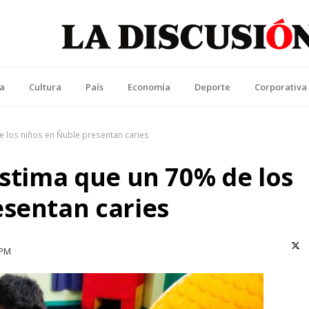
La Discusión
l Diario de la Región de Ñuble
ca
Cultura
País
Economía
Deporte
Corporativa
e los niños en Ñuble presentan caries
estima que un 70% de los
esentan caries
X (T
 PM