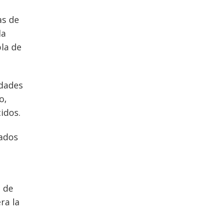
as de
la
la de
idades
o,
idos.
vados
s de
ra la