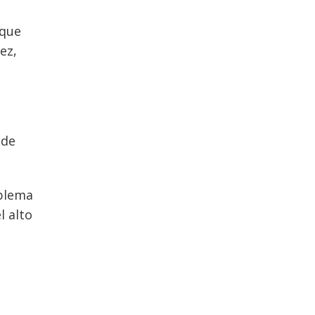
 que
ez,
 de
oblema
l alto