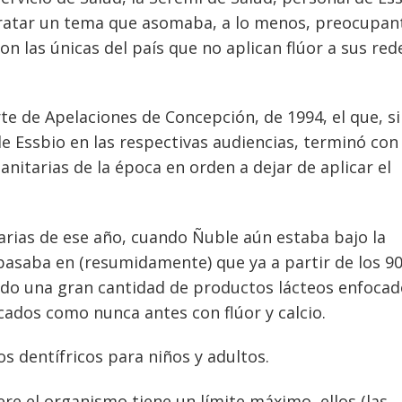
 tratar un tema que asomaba, a lo menos, preocupan
on las únicas del país que no aplican flúor a sus red
rte de Apelaciones de Concepción, de 1994, el que, si
de Essbio en las respectivas audiencias, terminó con
anitarias de la época en orden a dejar de aplicar el
arias de ese año, cuando Ñuble aún estaba bajo la
 basaba en (resumidamente) que ya a partir de los 90
cado una gran cantidad de productos lácteos enfocad
icados como nunca antes con flúor y calcio.
os dentífricos para niños y adultos.
ere el organismo tiene un límite máximo, ellos (las