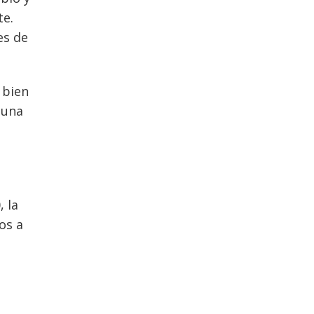
te.
es de
 bien
 una
, la
os a