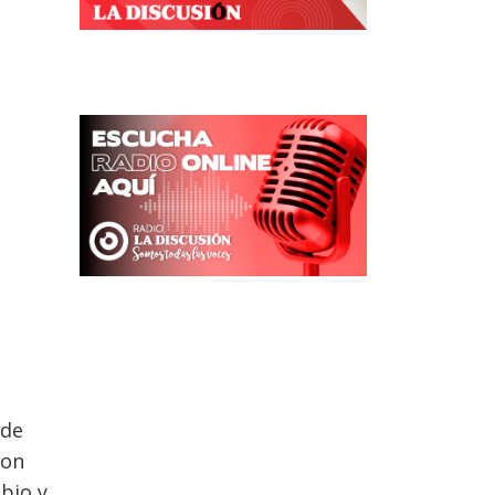
 de
con
sbio y