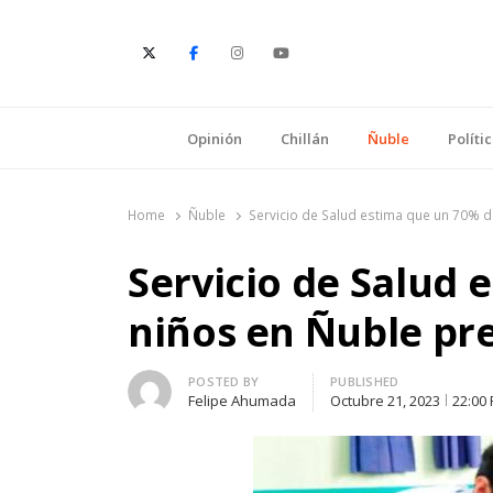
E
Opinión
Chillán
Ñuble
Políti
Home
Ñuble
Servicio de Salud estima que un 70% d
Servicio de Salud 
niños en Ñuble pr
Author
POSTED BY
PUBLISHED
Felipe Ahumada
Octubre 21, 2023
22:00