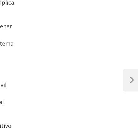
aplica
tener
 tema
Next
vil
Post
al
itivo