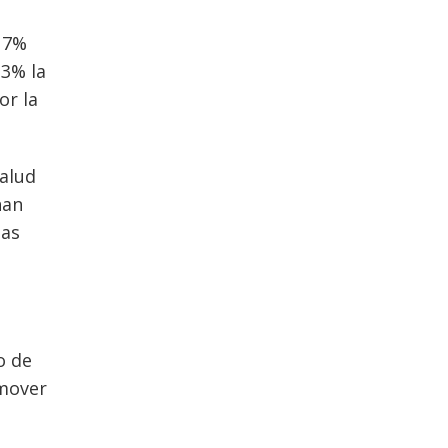
n 7%
,3% la
or la
salud
han
ias
o de
omover