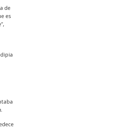
ia de
ue es
”,
ndipia
ontaba
.
bedece