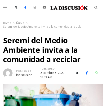
Searc
Menu
La Discusión
El Diario de la Región de Ñuble
Home
Ñuble
Seremi del Medio Ambiente invita a la comunidad a reciclar
Seremi del Medio
Ambiente invita a la
comunidad a reciclar
PUBLISHED
Author
POSTED BY
Diciembre 5, 2023
X (Twitter)
Facebook
Whats
ladiscusion
08:33 AM