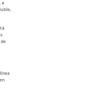
 a
Ñuble,
stá
os
 de
línea
nen