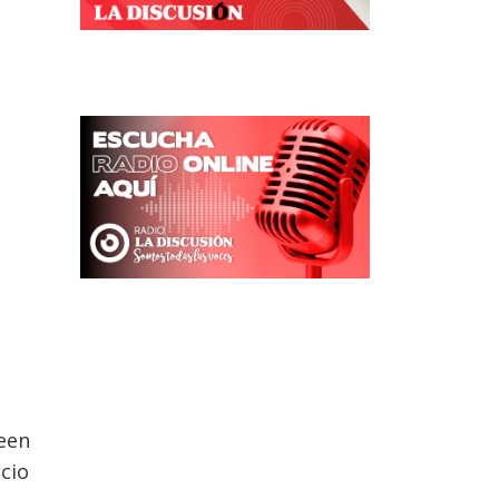
seen
cio