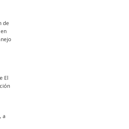
n de
 en
anejo
e El
ación
, a