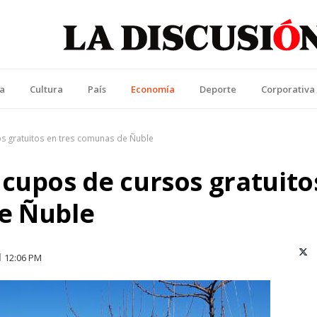
La Discusión
l Diario de la Región de Ñuble
ca
Cultura
País
Economía
Deporte
Corporativa
s gratuitos en tres comunas de Ñuble
cupos de cursos gratuito
e Ñuble
X (T
12:06 PM