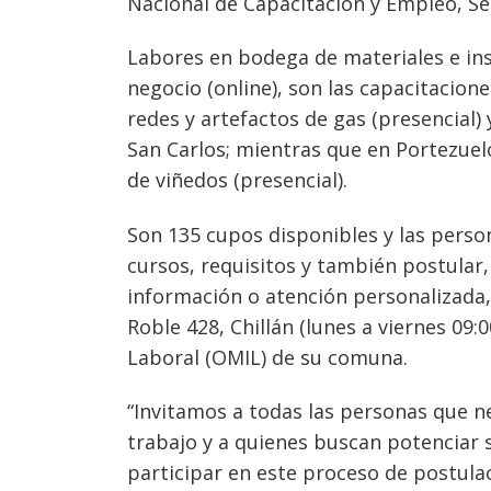
Nacional de Capacitación y Empleo, S
Labores en bodega de materiales e in
negocio (online), son las capacitacione
redes y artefactos de gas (presencial) 
San Carlos; mientras que en Portezuel
Navegación
de viñedos (presencial).
de
s
Son 135 cupos disponibles y las perso
entradas
cursos, requisitos y también postular
información o atención personalizada, 
Roble 428, Chillán (lunes a viernes 09:
Laboral (OMIL) de su comuna.
“Invitamos a todas las personas que n
trabajo y a quienes buscan potenciar
participar en este proceso de postulac