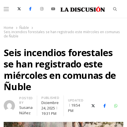
Searc
Menu
La Discusión
El Diario de la Región de Ñuble
Home
Ñuble
Seis incendios forestales se han registrado este miércoles en comunas
de Ñuble
Seis incendios forestales
se han registrado este
miércoles en comunas de
Ñuble
PUBLISHED
Author
POSTED
UPDATED
Diciembre
BY
19:54
X (Twitter)
Facebook
Whats
Susana
24, 2025
PM
Núñez
19:31 PM