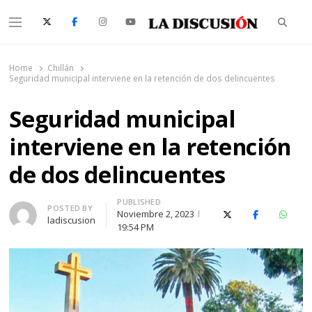
Searc
Menu
La Discusión
El Diario de la Región de Ñuble
Home
Chillán
Seguridad municipal interviene en la retención de dos delincuentes
Seguridad municipal
interviene en la retención
de dos delincuentes
PUBLISHED
Author
POSTED BY
Noviembre 2, 2023
X (Twitter)
Facebook
Whats
ladiscusion
19:54 PM