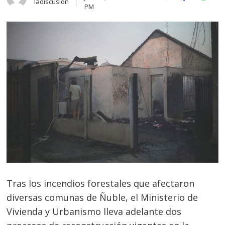
X (Twitter)
Facebook
Whats
ladiscusion
PM
Tras los incendios forestales que afectaron
diversas comunas de Ñuble, el Ministerio de
Vivienda y Urbanismo lleva adelante dos