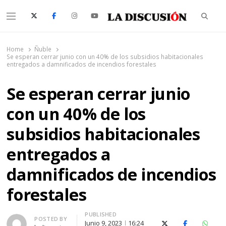
Searc
Menu
La Discusión
El Diario de la Región de Ñuble
Home
Ñuble
Se esperan cerrar junio con un 40% de los subsidios habitacionales
entregados a damnificados de incendios forestales
Se esperan cerrar junio
con un 40% de los
subsidios habitacionales
entregados a
damnificados de incendios
forestales
PUBLISHED
Author
POSTED BY
Junio 9, 2023
16:24