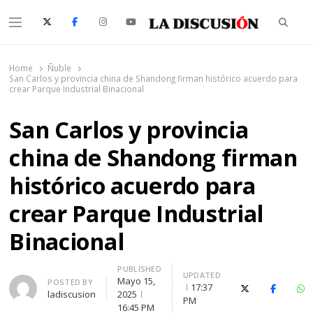
Searc
Menu
La Discusión
El Diario de la Región de Ñuble
Home
Ñuble
San Carlos y provincia china de Shandong firman histórico acuerdo para
crear Parque Industrial Binacional
San Carlos y provincia
china de Shandong firman
histórico acuerdo para
crear Parque Industrial
Binacional
PUBLISHED
UPDATED
Mayo 15,
Author
POSTED BY
17:37
X (Twitter)
Faceboo
Wh
ladiscusion
2025
PM
16:45 PM