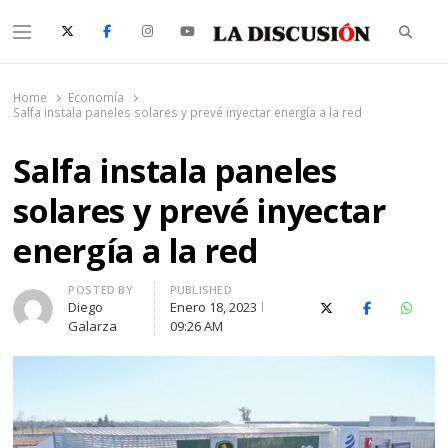
Searc
Menu
La Discusión
El Diario de la Región de Ñuble
Home
Economía
Salfa instala paneles solares y prevé inyectar energía a la red
Salfa instala paneles
solares y prevé inyectar
energía a la red
Author
POSTED BY
PUBLISHED
Diego
Enero 18, 2023
X (Twitter)
Facebook
Whats
Galarza
09:26 AM