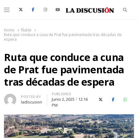
Searc
Menu
La Discusión
El Diario de la Región de Ñuble
Home
Ñuble
Ruta que conduce a cuna de Prat fue pavimentada tras décadas de
espera
Ruta que conduce a cuna
de Prat fue pavimentada
tras décadas de espera
PUBLISHED
Author
POSTED BY
Junio 2, 2025
12:16
X (Twitter)
Facebook
Whats
ladiscusion
PM