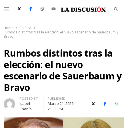
Searc
Menu
La Discusión
El Diario de la Región de Ñuble
Home
Política
Rumbos distintos tras la elección: el nuevo escenario de Sauerbaum y
Bravo
Rumbos distintos tras la
elección: el nuevo
escenario de Sauerbaum y
Bravo
Author
POSTED BY
PUBLISHED
Isabel
Marzo 21, 2026
X (Twitter)
Facebook
Whats
Charlín
21:31 PM