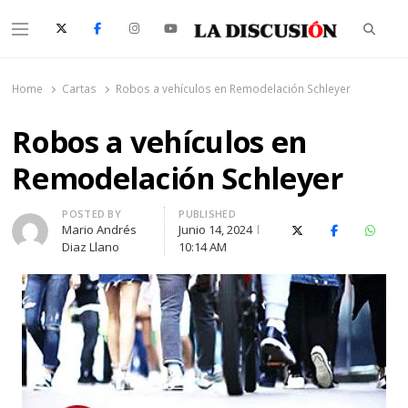
Searc
Menu
La Discusión
El Diario de la Región de Ñuble
Home
Cartas
Robos a vehículos en Remodelación Schleyer
Robos a vehículos en
Remodelación Schleyer
Author
POSTED BY
PUBLISHED
Mario Andrés
Junio 14, 2024
X (Twitter)
Facebook
Whats
Diaz Llano
10:14 AM