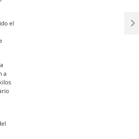
ido el
Next
Post
e
 a
n a
kilos
ario
del