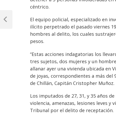
céntrico.
Navegación
El equipo policial, especializado en in
de
Previous
ilícito perpetrado el pasado viernes 19
Post
entradas
hombres al delito, los cuales sustraje
pesos.
“Estas acciones indagatorias los llevar
tres sujetos, dos mujeres y un hombre,
allanar ayer una vivienda ubicada en V
de joyas, correspondientes a más del 9
de Chillán, Capitán Cristopher Muñoz.
Los imputados de 27, 31, y 35 años de
violencia, amenazas, lesiones leves y v
Tribunal por el delito de receptación.