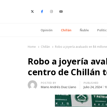
E
Opinión
Chillán
Ñuble
Políti
Home
Chillán
Robo a joyería avaluado en $4 millone
Robo a joyería ava
centro de Chillán 
Author
POSTED BY
PUBLISHED
Mario Andrés Diaz Llano
Julio 24, 2024
1