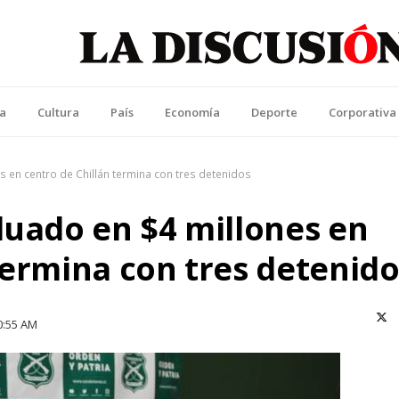
La Discusión
l Diario de la Región de Ñuble
ca
Cultura
País
Economía
Deporte
Corporativa
s en centro de Chillán termina con tres detenidos
luado en $4 millones en
termina con tres detenid
X (T
0:55 AM