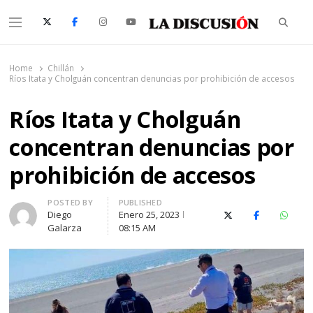
Searc
Menu
La Discusión
El Diario de la Región de Ñuble
Home
Chillán
Ríos Itata y Cholguán concentran denuncias por prohibición de accesos
Ríos Itata y Cholguán
concentran denuncias por
prohibición de accesos
Author
POSTED BY
PUBLISHED
Diego
Enero 25, 2023
X (Twitter)
Facebook
Whats
Galarza
08:15 AM