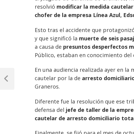
resolvió
modificar la medida cautelar
chofer de la empresa Línea Azul, Ed
Esto tras el accidente que protagoniz
y que significó la
muerte de seis pasaj
a causa de
presuntos desperfectos m
Público, estaban en conocimiento del
En una audiencia realizada ayer en la 
Navegación
cautelar por la de
arresto domiciliar
de
Previous
Graneros.
Post
entradas
Diferente fue la resolución que ese tr
defensa del
jefe de taller de la empr
cautelar de arresto domiciliario tota
Finalmente, se fijó para el mes de oct