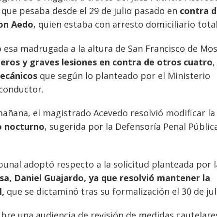
que pesaba desde el 29 de julio pasado en
contra d
son Aedo
, quien estaba con arresto domiciliario total
ó esa madrugada a la altura de San Francisco de Mos
eros y graves lesiones en contra de otros cuatro
,
ecánicos
que según lo planteado por el Ministerio
 conductor.
mañana, el magistrado Acevedo resolvió modificar la
io nocturno
, sugerida por la Defensoría Penal Públic
ibunal adoptó respecto a la solicitud planteada por l
esa, Daniel Guajardo, ya que resolvió mantener la
l,
que se dictaminó tras su formalización el 30 de jul
ubre una audiencia de revisión de medidas cautelare