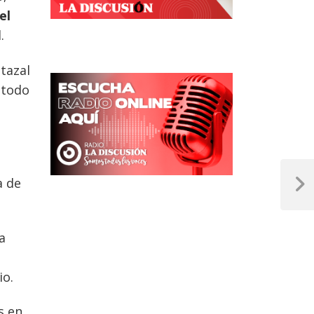
el
.
tazal
 todo
a de
Next
Post
a
io.
s en