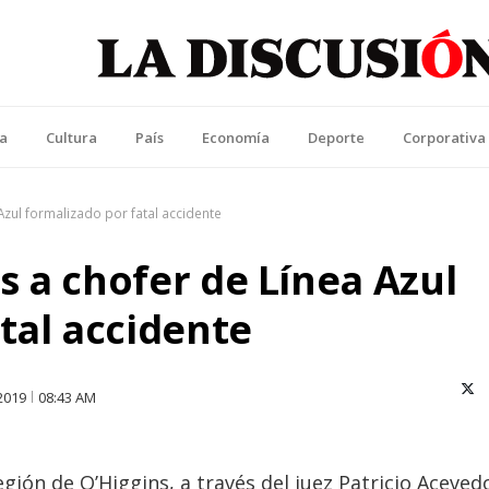
La Discusión
l Diario de la Región de Ñuble
ca
Cultura
País
Economía
Deporte
Corporativa
Azul formalizado por fatal accidente
 a chofer de Línea Azul
tal accidente
X (T
2019
08:43 AM
gión de O’Higgins, a través del juez Patricio Aceved