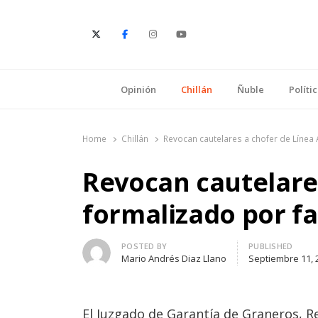
E
Opinión
Chillán
Ñuble
Políti
Home
Chillán
Revocan cautelares a chofer de Línea 
Revocan cautelares
formalizado por fa
Author
POSTED BY
PUBLISHED
Mario Andrés Diaz Llano
Septiembre 11, 
El Juzgado de Garantía de Graneros, Re