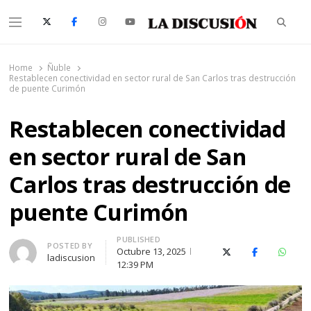
Searc
Menu
La Discusión
El Diario de la Región de Ñuble
Home
Ñuble
Restablecen conectividad en sector rural de San Carlos tras destrucción
de puente Curimón
Restablecen conectividad
en sector rural de San
Carlos tras destrucción de
puente Curimón
PUBLISHED
Author
POSTED BY
Octubre 13, 2025
X (Twitter)
Facebook
Whats
ladiscusion
12:39 PM