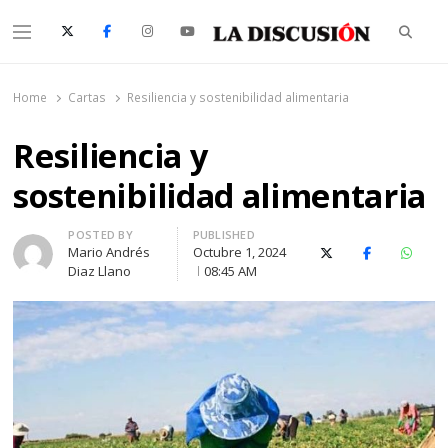
Searc
Menu
La Discusión
El Diario de la Región de Ñuble
Home
Cartas
Resiliencia y sostenibilidad alimentaria
Resiliencia y
sostenibilidad alimentaria
Author
POSTED BY
PUBLISHED
Mario Andrés
Octubre 1, 2024
X (Twitter)
Facebook
Whats
Diaz Llano
08:45 AM