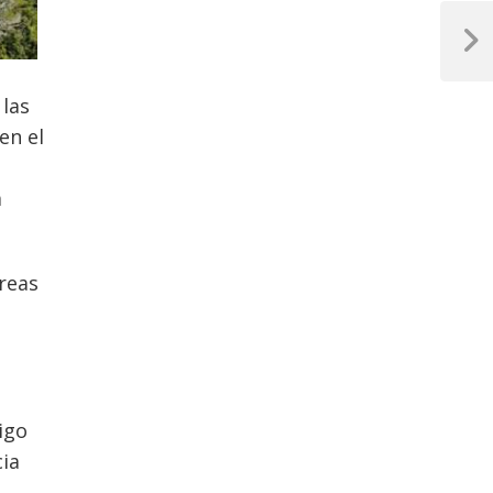
Next
Post
 las
en el
a
reas
igo
cia