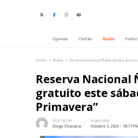
E
Opinión
Chillán
Ñuble
Políti
Home
Ñuble
Reserva Nacional Ñuble tendrá acceso 
Reserva Nacional 
gratuito este sába
Primavera”
Author
POSTED BY
PUBLISHED
Diego Chacana
Octubre 3, 2025
18:17 P