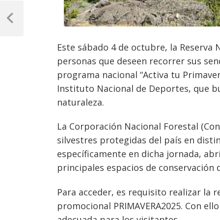
Navegación
de
Previous
Post
entradas
Este sábado 4 de octubre, la Reserva N
personas que deseen recorrer sus sende
programa nacional “Activa tu Primavera
Instituto Nacional de Deportes, que bu
naturaleza.
La Corporación Nacional Forestal (Con
silvestres protegidas del país en disti
específicamente en dicha jornada, abri
principales espacios de conservación d
Para acceder, es requisito realizar la r
promocional PRIMAVERA2025. Con ello s
adecuada para los visitantes.