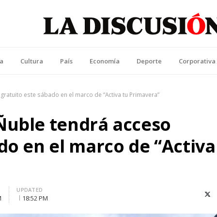
La Discusión
l Diario de la Región de Ñuble
ca
Cultura
País
Economía
Deporte
Corporativa
gratuito este sábado en el marco de “Activa tu Primavera”
Ñuble tendrá acceso
do en el marco de “Activa
UPDATED
X (T
M
18:52 PM