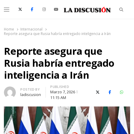
Searc
Menu
La Discusión
El Diario de la Región de Ñuble
Home
Internacional
Reporte asegura que Rusia habría entregado inteligencia a Irán
Reporte asegura que
Rusia habría entregado
inteligencia a Irán
PUBLISHED
Author
POSTED BY
Marzo 7, 2026
X (Twitter)
Facebook
Whats
ladiscusion
11:15 AM