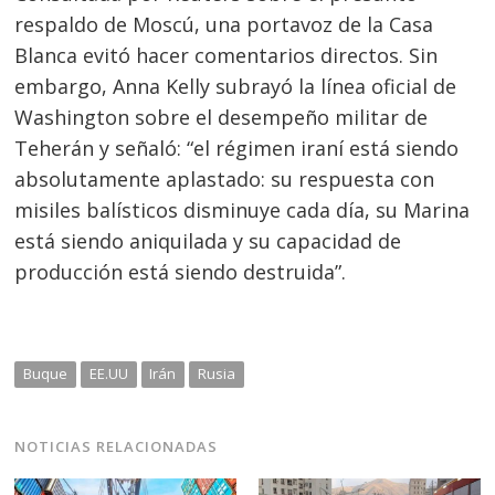
Navegación
respaldo de Moscú, una portavoz de la Casa
de
s
Blanca evitó hacer comentarios directos. Sin
entradas
embargo, Anna Kelly subrayó la línea oficial de
Washington sobre el desempeño militar de
Teherán y señaló: “el régimen iraní está siendo
absolutamente aplastado: su respuesta con
misiles balísticos disminuye cada día, su Marina
está siendo aniquilada y su capacidad de
producción está siendo destruida”.
Buque
EE.UU
Irán
Rusia
NOTICIAS RELACIONADAS