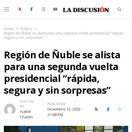
Searc
Menu
La Discusión
El Diario de la Región de Ñuble
Home
Política
Región de Ñuble se alista para una segunda vuelta presidencial “rápida,
segura y sin sorpresas”
Región de Ñuble se alista
para una segunda vuelta
presidencial “rápida,
segura y sin sorpresas”
Author
POSTED
PUBLISHED
BY
Diciembre 12, 2025
X (Twitter)
Facebook
Whats
Isabel
21:08 PM
Charlín