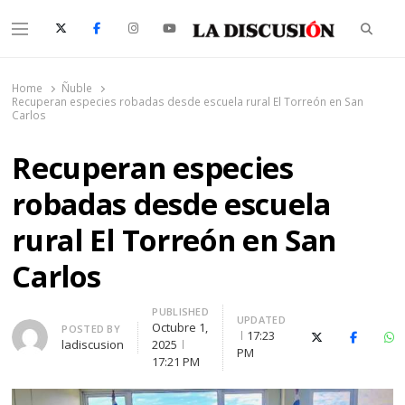
Searc
Menu
La Discusión
El Diario de la Región de Ñuble
Home
Ñuble
Recuperan especies robadas desde escuela rural El Torreón en San
Carlos
Recuperan especies
robadas desde escuela
rural El Torreón en San
Carlos
PUBLISHED
UPDATED
Octubre 1,
Author
POSTED BY
17:23
X (Twitter)
Faceboo
Wh
ladiscusion
2025
PM
17:21 PM